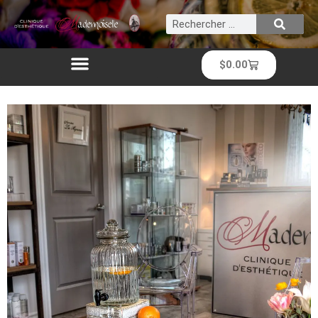
$
0.00