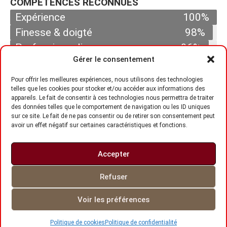
COMPÉTENCES RECONNUES
Expérience
100%
Finesse & doigté
98%
Professionnalisme
96%
Gérer le consentement
Services & qualité
95%
Pour offrir les meilleures expériences, nous utilisons des technologies
VISITEZ-NOUS
TÉLÉPHONE
SUIVEZ-NOUS
telles que les cookies pour stocker et/ou accéder aux informations des
appareils. Le fait de consentir à ces technologies nous permettra de traiter
des données telles que le comportement de navigation ou les ID uniques
sur ce site. Le fait de ne pas consentir ou de retirer son consentement peut
avoir un effet négatif sur certaines caractéristiques et fonctions.
690 Bd Talbot,
(418) 543-0770
Chicoutimi, QC
G7H 4A9
Accepter
Refuser
Tous droits réservés © 2026 Clinique d'esthétique Mademoiselle
Voir les préférences
Propulsé par
Concept Signature
Les Pros du Web
Politique de cookies
Politique de confidentialité